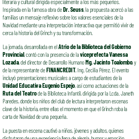
literaria y cultural dirigida especialmente a los más pequeños.
Inspirada en la famosa obra de
Dr. Seuss
, la propuesta acercó a las
familias un mensaje reflexivo sobre los valores esenciales de la
Navidad mediante una interpretación interactiva que permitió vivir de
cerca la historia del Grinch y su transformación.
La jornada, desarrollada en el
Atrio de la Biblioteca del Gobierno
Provincial
, contó con la presencia de la
viceprefecta Vanessa
Lozada
, del director de Desarrollo Humano
Mg. Jacinto Toalombo
, y
de la representante de
FINANCREDIT
, Ing. Cecilia Pérez. El evento
incluyó presentaciones musicales a cargo de estudiantes de la
Unidad Educativa Eugenio Espejo
, así como actuaciones de la
Ruta del Teatro
de la Biblioteca Infantil, dirigida por la Lcda. Janeth
Paredes, donde los niños del club de lectura interpretaron escenas
clave de la historia, entre ellas el momento en que el Grinch roba la
carta de Navidad de una pequeña.
La puesta en escena cautivó a niños, jóvenes y adultos, quienes
disfrutaron de una experiencia llena de alegría, humor y emoción.