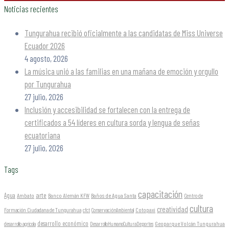
Noticias recientes
Tungurahua recibió oficialmente a las candidatas de Miss Universe
Ecuador 2026
4 agosto, 2026
La música unió a las familias en una mañana de emoción y orgullo
por Tungurahua
27 julio, 2026
Inclusión y accesibilidad se fortalecen con la entrega de
certificados a 54 líderes en cultura sorda y lengua de señas
ecuatoriana
27 julio, 2026
Tags
capacitación
arte
Agua
Ambato
Banco Alemán KFW
Baños de Agua Santa
Centro de
cultura
creatividad
Formación Ciudadana de Tungurahua
Cotopaxi
cfct
ConservaciónAmbiental
desarrollo económico
Geoparque Volcán Tungurahua
desarrollo agrícola
DesarrolloHumanoCulturaDeportes