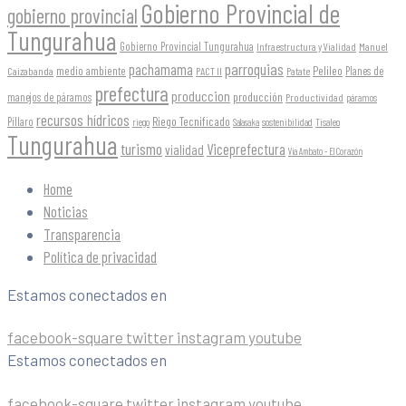
Gobierno Provincial de
gobierno provincial
Tungurahua
Gobierno Provincial Tungurahua
Infraestructura y Vialidad
Manuel
parroquias
pachamama
Pelileo
medio ambiente
Planes de
Caizabanda
PACT II
Patate
prefectura
produccion
producción
manejos de páramos
Productividad
páramos
recursos hídricos
Riego Tecnificado
Píllaro
sostenibilidad
riego
Salasaka
Tisaleo
Tungurahua
turismo
Viceprefectura
vialidad
Vía Ambato - El Corazón
Home
Noticias
Transparencia
Política de privacidad
Estamos conectados en
facebook-square
twitter
instagram
youtube
Estamos conectados en
facebook-square
twitter
instagram
youtube