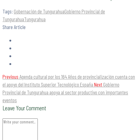
Tags:
Gobernación de Tungurahua
Gobierno Provincial de
Tungurahua
Tungurahua
Share Article
Previous
Agenda cultural por los 164 Años de provincialización cuenta con
el apoyo del Instituto Superior Tecnológico España
Next
Gobierno
Provincial de Tungurahua apoya al sector productivo con importantes
eventos
Leave Your Comment