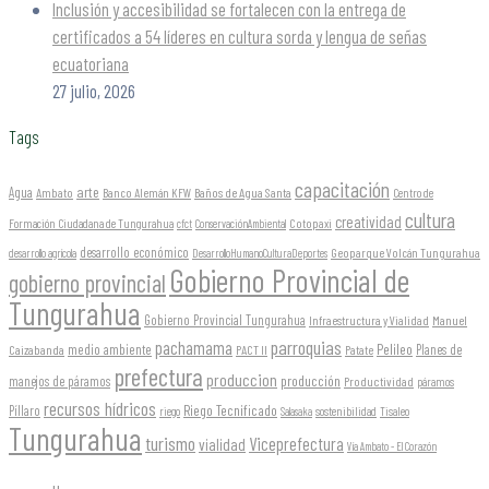
Inclusión y accesibilidad se fortalecen con la entrega de
certificados a 54 líderes en cultura sorda y lengua de señas
ecuatoriana
27 julio, 2026
Tags
capacitación
arte
Agua
Ambato
Banco Alemán KFW
Baños de Agua Santa
Centro de
cultura
creatividad
Formación Ciudadana de Tungurahua
Cotopaxi
cfct
ConservaciónAmbiental
desarrollo económico
Geoparque Volcán Tungurahua
desarrollo agrícola
DesarrolloHumanoCulturaDeportes
Gobierno Provincial de
gobierno provincial
Tungurahua
Gobierno Provincial Tungurahua
Infraestructura y Vialidad
Manuel
parroquias
pachamama
Pelileo
medio ambiente
Planes de
Caizabanda
PACT II
Patate
prefectura
produccion
producción
manejos de páramos
Productividad
páramos
recursos hídricos
Riego Tecnificado
Píllaro
sostenibilidad
riego
Salasaka
Tisaleo
Tungurahua
turismo
Viceprefectura
vialidad
Vía Ambato - El Corazón