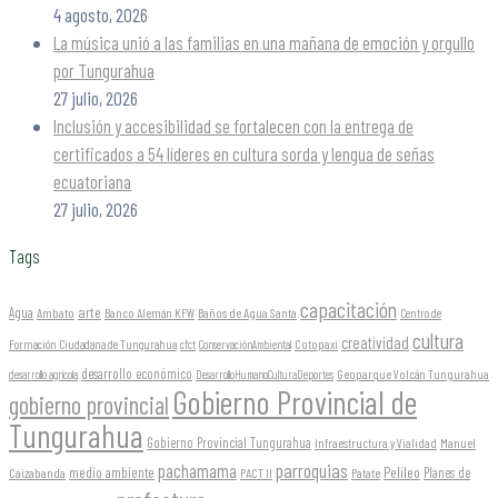
4 agosto, 2026
La música unió a las familias en una mañana de emoción y orgullo
por Tungurahua
27 julio, 2026
Inclusión y accesibilidad se fortalecen con la entrega de
certificados a 54 líderes en cultura sorda y lengua de señas
ecuatoriana
27 julio, 2026
Tags
capacitación
arte
Agua
Ambato
Banco Alemán KFW
Baños de Agua Santa
Centro de
cultura
creatividad
Formación Ciudadana de Tungurahua
Cotopaxi
cfct
ConservaciónAmbiental
desarrollo económico
Geoparque Volcán Tungurahua
desarrollo agrícola
DesarrolloHumanoCulturaDeportes
Gobierno Provincial de
gobierno provincial
Tungurahua
Gobierno Provincial Tungurahua
Infraestructura y Vialidad
Manuel
parroquias
pachamama
Pelileo
medio ambiente
Planes de
Caizabanda
PACT II
Patate