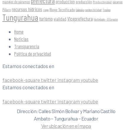
prefectura
produccion
producción
manejos de páramos
Productividad
páramos
recursos hídricos
Riego Tecnificado
Píllaro
sostenibilidad
riego
Salasaka
Tisaleo
Tungurahua
turismo
Viceprefectura
vialidad
Vía Ambato - El Corazón
Home
Noticias
Transparencia
Política de privacidad
Estamos conectados en
facebook-square
twitter
instagram
youtube
Estamos conectados en
facebook-square
twitter
instagram
youtube
Dirección: Calles Simón Bolivar y Mariano Castillo
Ambato – Tungurahua – Ecuador
Ver ubicación en el mapa