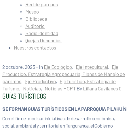
Red de parques
Museo
Biblioteca
Auditorio
Radio identidad
Quejas Denuncias
Nuestros contactos
2 octubre, 2023
- In
Eje Ecológico
‚
Eje Intecultural
‚
Eje
Productico. Estrategia Agropecuaria, Planes de Manejo de
páramos
‚
Eje Productivo
‚
Eje turístico, Estrategia de
Turismo
‚
Noticias
‚
Noticias HGPT
By
Liliana Gavilanes
0
GUÍAS TURÍSTICOS
SE FORMAN GUIAS TURÍSTICOS EN LA PARROQUIA PILAHUÍN
Con el fin de impulsar iniciativas de desarrollo económico,
social, ambiental y territorial en Tungurahua, el Gobierno