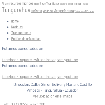
recursos hídricos
Riego Tecnificado
Píllaro
sostenibilidad
riego
Salasaka
Tisaleo
Tungurahua
turismo
Viceprefectura
vialidad
Vía Ambato - El Corazón
Home
Noticias
Transparencia
Política de privacidad
Estamos conectados en
facebook-square
twitter
instagram
youtube
Estamos conectados en
facebook-square
twitter
instagram
youtube
Dirección: Calles Simón Bolivar y Mariano Castillo
Ambato – Tungurahua – Ecuador
Ver ubicación en el mapa
Telf:
033730220 - ext 200