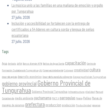
La música unió a las familias en una mañana de emoción y orgullo
por Tungurahua
27 julio, 2026
Inclusión y accesibilidad se fortalecen con la entrega de
certificados a 54 líderes en cultura sorda y lengua de señas
ecuatoriana
27 julio, 2026
Tags
capacitación
arte
Agua
Ambato
Banco Alemán KFW
Baños de Agua Santa
Centro de
cultura
creatividad
Formación Ciudadana de Tungurahua
Cotopaxi
cfct
ConservaciónAmbiental
desarrollo económico
Geoparque Volcán Tungurahua
desarrollo agrícola
DesarrolloHumanoCulturaDeportes
Gobierno Provincial de
gobierno provincial
Tungurahua
Gobierno Provincial Tungurahua
Infraestructura y Vialidad
Manuel
parroquias
pachamama
Pelileo
medio ambiente
Planes de
Caizabanda
PACT II
Patate
prefectura
produccion
producción
manejos de páramos
Productividad
páramos