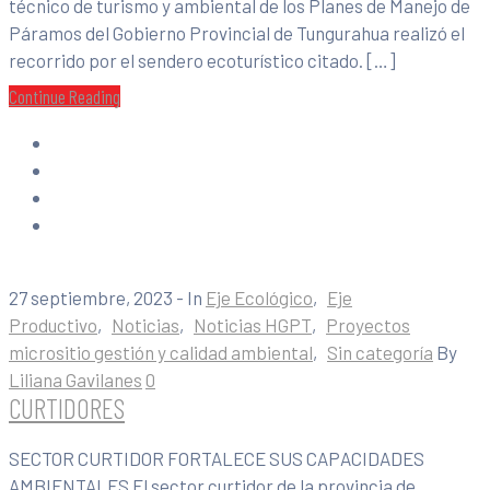
técnico de turismo y ambiental de los Planes de Manejo de
Páramos del Gobierno Provincial de Tungurahua realizó el
recorrido por el sendero ecoturístico citado. […]
Continue Reading
27 septiembre, 2023
- In
Eje Ecológico
‚
Eje
Productivo
‚
Noticias
‚
Noticias HGPT
‚
Proyectos
micrositio gestión y calidad ambiental
‚
Sin categoría
By
Liliana Gavilanes
0
CURTIDORES
SECTOR CURTIDOR FORTALECE SUS CAPACIDADES
AMBIENTALES El sector curtidor de la provincia de