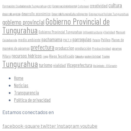
cultura
creatividad
Formación Ciudadana de Tungurahua
Cotopaxi
cfct
ConservaciónAmbiental
desarrollo económico
Geoparque Volcán Tungurahua
desarrollo agrícola
DesarrolloHumanoCulturaDeportes
Gobierno Provincial de
gobierno provincial
Tungurahua
Gobierno Provincial Tungurahua
Infraestructura y Vialidad
Manuel
parroquias
pachamama
Pelileo
medio ambiente
Planes de
Caizabanda
PACT II
Patate
prefectura
produccion
producción
manejos de páramos
Productividad
páramos
recursos hídricos
Riego Tecnificado
Píllaro
sostenibilidad
riego
Salasaka
Tisaleo
Tungurahua
turismo
Viceprefectura
vialidad
Vía Ambato - El Corazón
Home
Noticias
Transparencia
Política de privacidad
Estamos conectados en
facebook-square
twitter
instagram
youtube