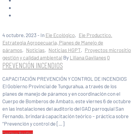
4 octubre, 2023
- In
Eje Ecológico
‚
Eje Productico.
Estrategia Agropecuaria, Planes de Manejo de
páramos
‚
Noticias
‚
Noticias HGPT
‚
Proyectos micrositio
gestión y calidad ambiental
By
Liliana Gavilanes
0
PREVENCIÓN INCENDIOS
CAPACITACIÓN PREVENCIÓN Y CONTROL DE INCENDIOS
El Gobierno Provincial de Tungurahua, a través de los
planes de manejo de páramos y en coordinación con el
Cuerpo de Bomberos de Ambato, este viernes 6 de octubre
en las instalaciones del auditorio del GAD parroquial San
Fernando, brindará capacitación teórico – práctica sobre
“Prevención y control de […]
Continue Reading