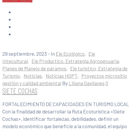
29 septiembre, 2023
- In
Eje Ecológico
‚
Eje
Intecultural
‚
Eje Productico. Estrategia Agropecuaria,
Planes de Manejo de páramos
‚
Eje turístico, Estrategia de
Turismo
‚
Noticias
‚
Noticias HGPT
‚
Proyectos micrositio
gestión y calidad ambiental
By
Liliana Gavilanes
0
SIETE COCHAS
FORTALECIMIENTO DE CAPACIDADES EN TURISMO LOCAL
Con la finalidad de desarrollar la Ruta Ecoturística «Siete
Cochas», identificar fortalezas, debilidades, definir un
modelo económico que beneficie a la comunidad, el equipo