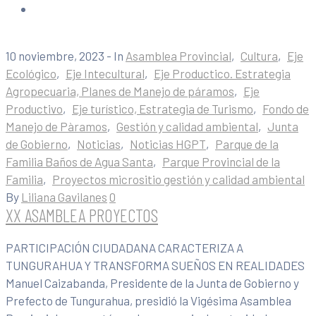
10 noviembre, 2023
- In
Asamblea Provincial
‚
Cultura
‚
Eje
Ecológico
‚
Eje Intecultural
‚
Eje Productico. Estrategia
Agropecuaria, Planes de Manejo de páramos
‚
Eje
Productivo
‚
Eje turístico, Estrategia de Turismo
‚
Fondo de
Manejo de Pàramos
‚
Gestión y calidad ambiental
‚
Junta
de Gobierno
‚
Noticias
‚
Noticias HGPT
‚
Parque de la
Familia Baños de Agua Santa
‚
Parque Provincial de la
Familia
‚
Proyectos micrositio gestión y calidad ambiental
By
Liliana Gavilanes
0
XX ASAMBLEA PROYECTOS
PARTICIPACIÓN CIUDADANA CARACTERIZA A
TUNGURAHUA Y TRANSFORMA SUEÑOS EN REALIDADES
Manuel Caizabanda, Presidente de la Junta de Gobierno y
Prefecto de Tungurahua, presidió la Vigésima Asamblea