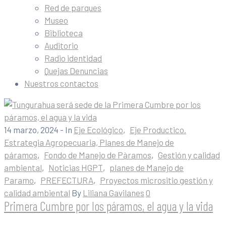
Red de parques
Museo
Biblioteca
Auditorio
Radio identidad
Quejas Denuncias
Nuestros contactos
14 marzo, 2024
- In
Eje Ecológico
‚
Eje Productico.
Estrategia Agropecuaria, Planes de Manejo de
páramos
‚
Fondo de Manejo de Pàramos
‚
Gestión y calidad
ambiental
‚
Noticias HGPT
‚
planes de Manejo de
Paramo
‚
PREFECTURA
‚
Proyectos micrositio gestión y
calidad ambiental
By
Liliana Gavilanes
0
Primera Cumbre por los páramos, el agua y la vida