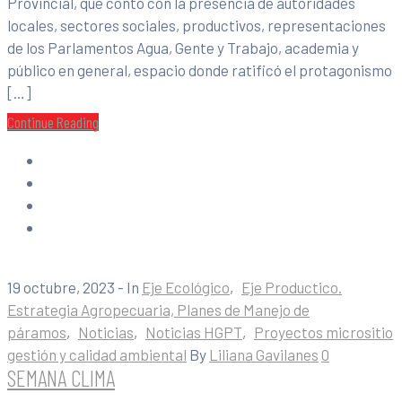
Provincial, que contó con la presencia de autoridades
locales, sectores sociales, productivos, representaciones
de los Parlamentos Agua, Gente y Trabajo, academia y
público en general, espacio donde ratificó el protagonismo
[…]
Continue Reading
19 octubre, 2023
- In
Eje Ecológico
‚
Eje Productico.
Estrategia Agropecuaria, Planes de Manejo de
páramos
‚
Noticias
‚
Noticias HGPT
‚
Proyectos micrositio
gestión y calidad ambiental
By
Liliana Gavilanes
0
SEMANA CLIMA