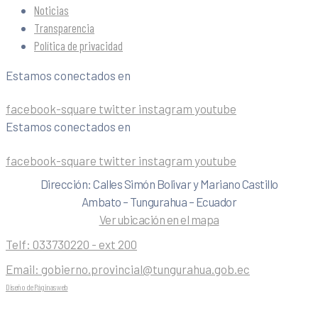
Noticias
Transparencia
Política de privacidad
Estamos conectados en
facebook-square
twitter
instagram
youtube
Estamos conectados en
facebook-square
twitter
instagram
youtube
Dirección: Calles Simón Bolivar y Mariano Castillo
Ambato – Tungurahua – Ecuador
Ver ubicación en el mapa
Telf:
033730220 - ext 200
Email:
gobierno.provincial@tungurahua.gob.ec
Diseño de Páginas web
| 0224492314 -Visualg3