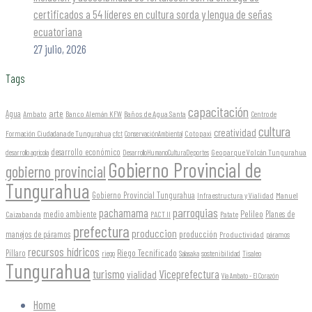
certificados a 54 líderes en cultura sorda y lengua de señas
ecuatoriana
27 julio, 2026
Tags
capacitación
arte
Agua
Ambato
Banco Alemán KFW
Baños de Agua Santa
Centro de
cultura
creatividad
Formación Ciudadana de Tungurahua
Cotopaxi
cfct
ConservaciónAmbiental
desarrollo económico
Geoparque Volcán Tungurahua
desarrollo agrícola
DesarrolloHumanoCulturaDeportes
Gobierno Provincial de
gobierno provincial
Tungurahua
Gobierno Provincial Tungurahua
Infraestructura y Vialidad
Manuel
parroquias
pachamama
Pelileo
medio ambiente
Planes de
Caizabanda
PACT II
Patate
prefectura
produccion
producción
manejos de páramos
Productividad
páramos
recursos hídricos
Riego Tecnificado
Píllaro
sostenibilidad
riego
Salasaka
Tisaleo
Tungurahua
turismo
Viceprefectura
vialidad
Vía Ambato - El Corazón
Home